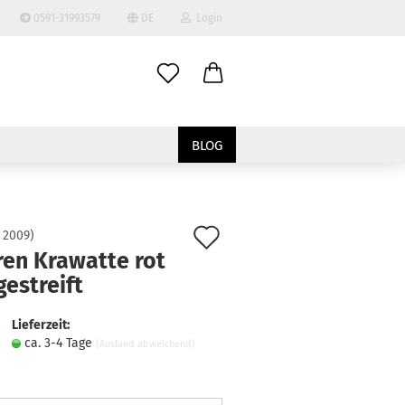
0591-31993579
DE
Login
ählen
-Mail
BLOG
asswort
Auf
:
2009
)
ren Krawatte rot
den
to erstellen
gestreift
Merkzettel
swort vergessen?
Lieferzeit:
ca. 3-4 Tage
(Ausland abweichend)