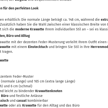
en für den perfekten Look
gen erhältlich: Die normale Länge beträgt ca. 148 cm, während die
extr
. Zusätzlich haben Sie die Wahl zwischen einer klassischen Breite von
t sich die
moderne Krawatte
Ihrem individuellen Stil an – sei es klas
ten, Büro und Alltag
rawatte mit der dezenten Feder-Musterung verleiht Ihrem Outfit eine
awatte
mit einem
Einstecktuch
und bringen Sie Stil in Ihre
Herrenmo
t tragen.
awatte
ezentem Feder-Muster
cm (normale Länge) und 165 cm (extra lange Länge)
ch) und 6 cm (schmal)
nd leicht zu bindender
Krawattenknoten
,
Büro
und festliche Anlässe
ssisch
und
casual
kombinierbar
watte
oder als
Krawatte
für den Alltag und das Büro