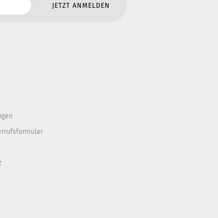
ngen
errufsformular
z