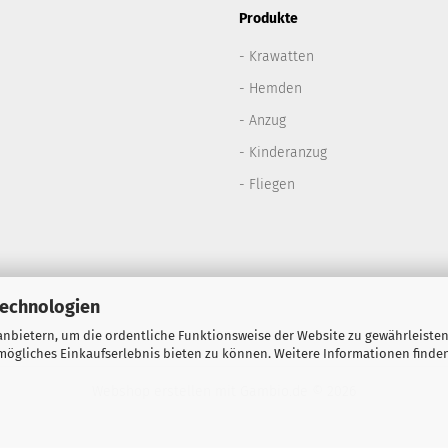
Produkte
- Krawatten
- Hemden
- Anzug
- Kinderanzug
- Fliegen
Technologien
nbietern, um die ordentliche Funktionsweise der Website zu gewährleisten
ögliches Einkaufserlebnis bieten zu können. Weitere Informationen finden
Webshop erstellen
mit Gambio.de © 2026