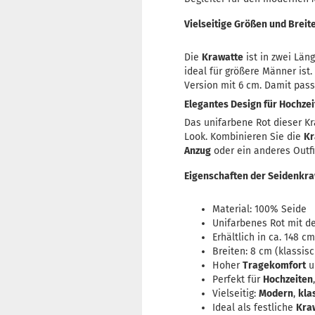
Vielseitige Größen und Breit
Die
Krawatte
ist in zwei Län
ideal für größere Männer ist
Version mit 6 cm. Damit pass
Elegantes Design für Hochzei
Das unifarbene Rot dieser K
Look. Kombinieren Sie die
Kr
Anzug
oder ein anderes Outfi
Eigenschaften der Seidenkr
Material: 100% Seide
Unifarbenes Rot mit d
Erhältlich in ca. 148 
Breiten: 8 cm (klassis
Hoher
Tragekomfort
u
Perfekt für
Hochzeiten
Vielseitig:
Modern
,
kla
Ideal als festliche
Kra