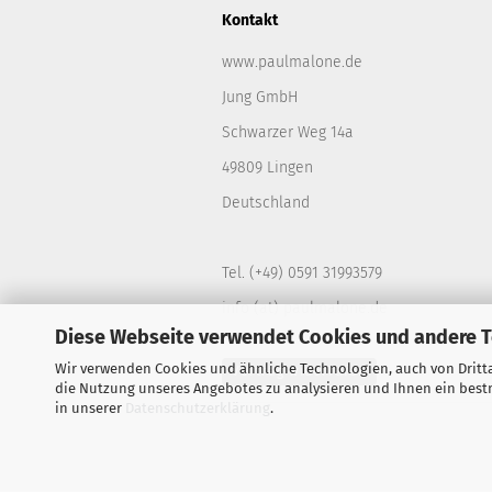
Kontakt
www.paulmalone.de
Jung GmbH
Schwarzer Weg 14a
49809 Lingen
Deutschland
Tel. (+49) 0591 31993579
info (at) paulmalone.de
Diese Webseite verwendet Cookies und andere 
Wir verwenden Cookies und ähnliche Technologien, auch von Dritta
Vertrag widerrufen
die Nutzung unseres Angebotes zu analysieren und Ihnen ein bestm
in unserer
Datenschutzerklärung
.