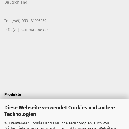
Deutschland
Tel. (+49) 0591 31993579
info (at) paulmalone.de
Produkte
- Krawatten
Diese Webseite verwendet Cookies und andere
Technologien
- Hemden
Wir verwenden Cookies und ähnliche Technologien, auch von
- Anzug
Drittanbietern, um die ordentliche Funktionsweise der Website zu