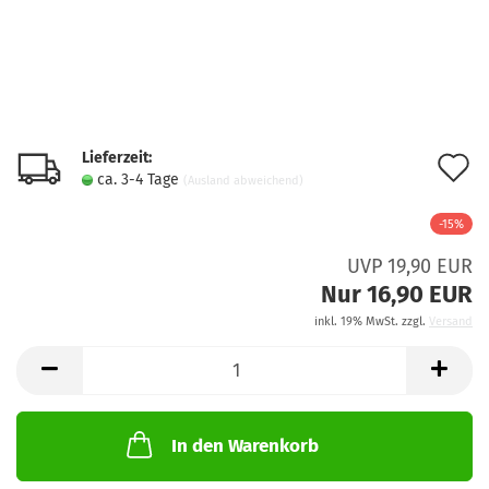
Lieferzeit:
A
ca. 3-4 Tage
(Ausland abweichend)
d
-15%
M
UVP 19,90 EUR
Nur 16,90 EUR
inkl. 19% MwSt. zzgl.
Versand
In den Warenkorb