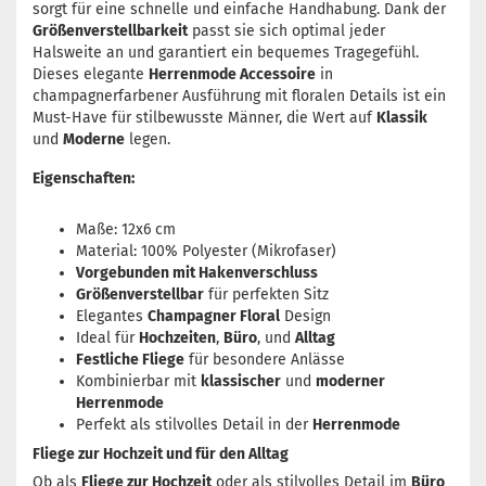
sorgt für eine schnelle und einfache Handhabung. Dank der
Größenverstellbarkeit
passt sie sich optimal jeder
Halsweite an und garantiert ein bequemes Tragegefühl.
Dieses elegante
Herrenmode Accessoire
in
champagnerfarbener Ausführung mit floralen Details ist ein
Must-Have für stilbewusste Männer, die Wert auf
Klassik
und
Moderne
legen.
Eigenschaften:
Maße: 12x6 cm
Material: 100% Polyester (Mikrofaser)
Vorgebunden mit Hakenverschluss
Größenverstellbar
für perfekten Sitz
Elegantes
Champagner Floral
Design
Ideal für
Hochzeiten
,
Büro
, und
Alltag
Festliche Fliege
für besondere Anlässe
Kombinierbar mit
klassischer
und
moderner
Herrenmode
Perfekt als stilvolles Detail in der
Herrenmode
Fliege zur Hochzeit und für den Alltag
Ob als
Fliege zur Hochzeit
oder als stilvolles Detail im
Büro